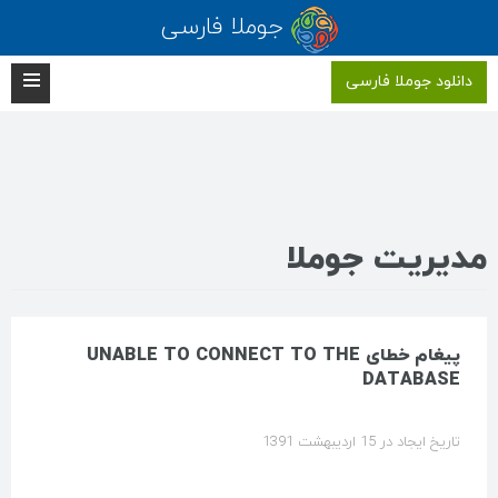
جوملا فارسی
دانلود جوملا فارسی
مدیریت جوملا
پیغام خطای UNABLE TO CONNECT TO THE
DATABASE
تاریخ ایجاد در 15 ارديبهشت 1391