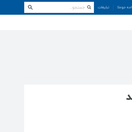
امه جوملا
تبلیغات