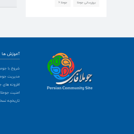
بروزرسانی جوملا
جوملا ۶
آموزش ها
شروع با جومل
مدیریت جومل
افزونه های ج
امنیت جوملا
تاریخچه نسخه