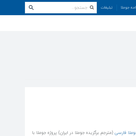
امه جوملا
تبلیغات
وملا فارسی
(مترجم برگزیده جوملا در ایران) پروژه جوملا با