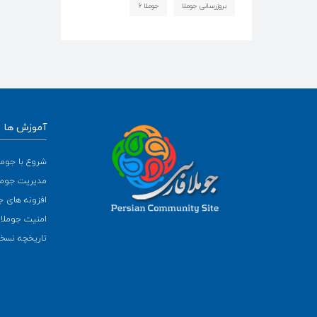
بروزرسانی جوملا
جوملا ۶
آموزش ها
شروع با جومل
مدیریت جومل
افزونه های ج
امنیت جوملا
تاریخچه نسخه