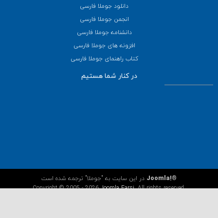
دانلود جوملا فارسی
انجمن جوملا فارسی
دانشنامه جوملا فارسی
افزونه های جوملا فارسی
کتاب راهنمای جوملا فارسی
در کنار شما هستیم
Joomla!®
در این سایت به "جوملا" ترجمه شده است
Copyright © 2005 - 2026
Joomla Farsi
. All rights reserved.
JoomlaFarsi.com is not affiliated with or endorsed by the Joomla!
Project or Open Source Matters. The Joomla! name and logo is used
under a limited license granted by Open Source Matters the trademark