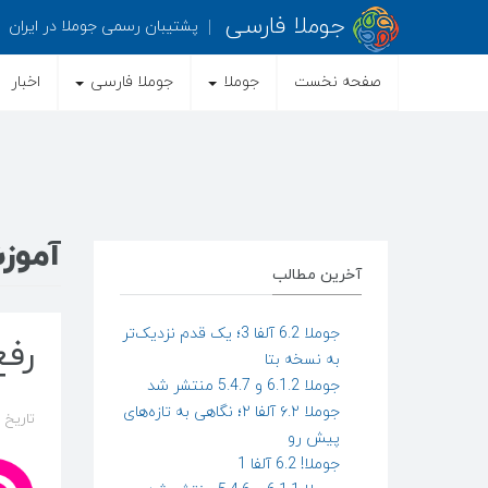
جوملا فارسی
پشتیبان رسمی جوملا در ایران
صفحه نخست
جوملا
جوملا فارسی
اخبار
آموز
آخرین مطالب
جوملا 6.2 آلفا 3؛ یک قدم نزدیک‌تر
رفع مشکل T
به نسخه بتا
جوملا 6.1.2 و 5.4.7 منتشر شد
جوملا ۶.۲ آلفا ۲؛ نگاهی به تازه‌های
تاریخ ایجاد
پیش رو
جوملا! 6.2 آلفا 1