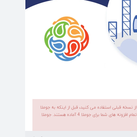
د که شما در حال شروع به کار با جوملا 3.10 هستید. اگر از نسخه قبلی استفاده می کنید، قبل از اینکه به جوملا
. عجله ای وجود ندارد. مطمئن شوید که تمام افزونه های شما برای جوملا 4 آماده هستند. جوملا