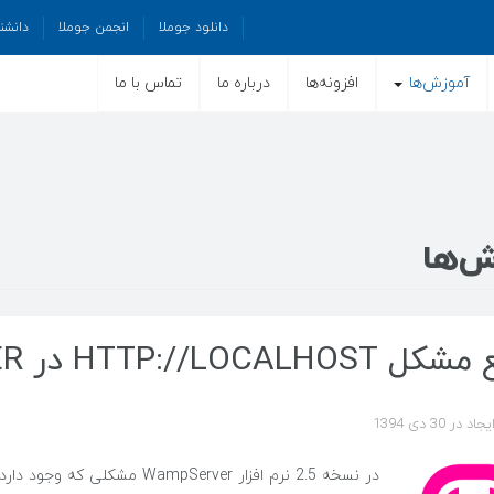
دانلود جوملا
انجمن جوملا
دانشن
آموزش‌ها
افزونه‌ها
درباره ما
تماس با ما
ش‌ها
HTTP://LOCALHOS در WAMPSERVER
 در 30 دی 1394
در نسخه 2.5 نرم افزار pServer