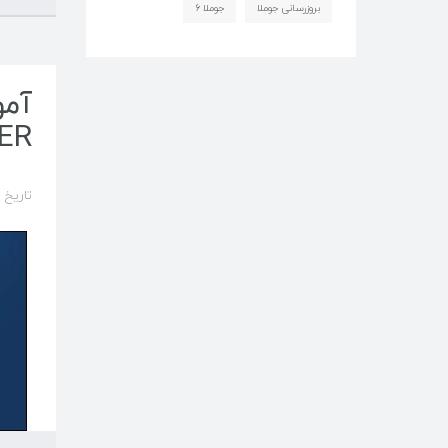
بروزرسانی جوملا
جوملا ۶
ER
تاریخ ایجاد د