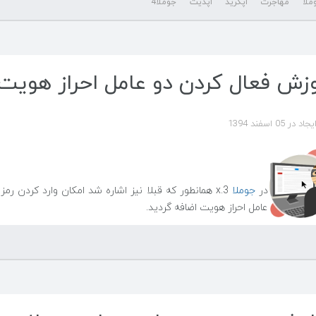
ملا
مهاجرت
اپگرید
اپدیت
جوملا4
زش فعال کردن دو عامل احراز هویت
در 05 اسفند 1394
در
جوملا
3.x همانطور که قبلا نیز اشاره شد امکان وارد کردن ر
عامل احراز هویت اضافه گردید.